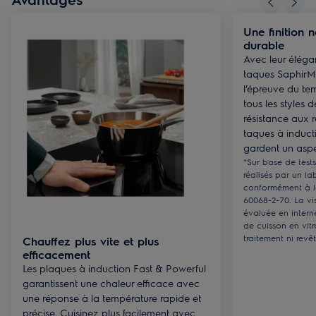
Une finition 
durable
Avec leur élégan
taques SaphirMa
l’épreuve du te
tous les styles 
résistance aux 
taques à inducti
gardent un aspe
*Sur base de tests
réalisés par un la
conformément à l
60068-2-70. La vis
évaluée en intern
de cuisson en vit
traitement ni revê
Chauffez plus vite et plus
efficacement
Les plaques à induction Fast & Powerful
garantissent une chaleur efficace avec
une réponse à la température rapide et
précise. Cuisinez plus facilement avec