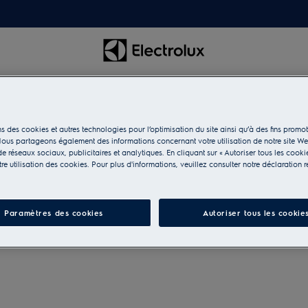
s des cookies et autres technologies pour l’optimisation du site ainsi qu’à des fins promot
ous partageons également des informations concernant votre utilisation de notre site W
e réseaux sociaux, publicitaires et analytiques. En cliquant sur « Autoriser tous les cooki
e utilisation des cookies. Pour plus d'informations, veuillez consulter notre déclaration r
Paramètres des cookies
Autoriser tous les cookie