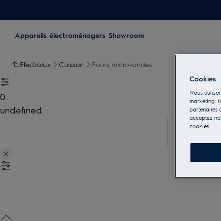
Appareils électroménagers
Showroom
Electrolux
Cuisson
Fours micro-ondes
Cookies
Nous utilison
0
marketing. N
undefined
partenaires d
acceptez notr
cookies.