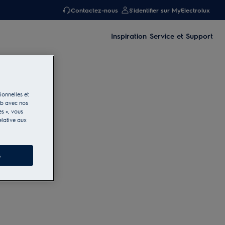
Contactez-nous
S'identifier sur MyElectrolux
Inspiration
Service et Support
ionnelles et
eb avec nos
es », vous
elative aux
s