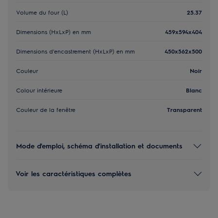
Volume du four (L)
25.37
Dimensions (HxLxP) en mm
459x594x404
Dimensions d'encastrement (HxLxP) en mm
450x562x500
Couleur
Noir
Colour intérieure
Blanc
Couleur de la fenêtre
Transparent
Mode d'emploi, schéma d'installation et documents
Voir les caractéristiques complètes