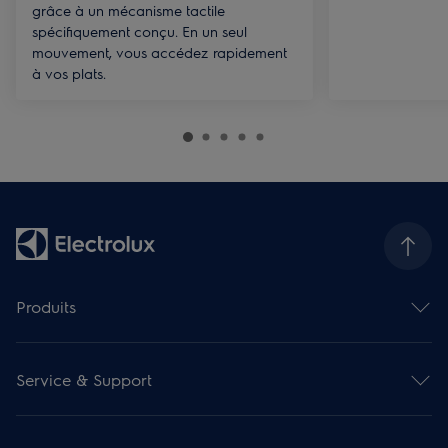
grâce à un mécanisme tactile
spécifiquement conçu. En un seul
mouvement, vous accédez rapidement
à vos plats.
Produits
Fours
Taques de cuisson
Service & Support
Hottes de cuisine
Gamme compact encastrable
Contact et info
Fours micro-ondes
Enregistrer votre produit