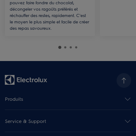
pouvez faire fondre du chocolat,
décongeler vos ragoûts préférés et
réchauffer des restes, rapidement. C'est
le moyen le plus simple et facile de créer
des repas savoureux.
Produits
Fours
Taques de cuisson
Service & Support
Hottes de cuisine
Gamme compact encastrable
Contact et info