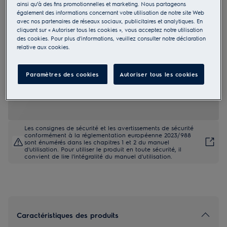
ainsi qu’à des fins promotionnelles et marketing. Nous partageons
KNA6LE18S
également des informations concernant votre utilisation de notre site Web
600 LowFrost CoolAssist® Frigo-
avec nos partenaires de réseaux sociaux, publicitaires et analytiques. En
cliquant sur « Autoriser tous les cookies », vous acceptez notre utilisation
congélateur encastrable 178 cm
des cookies. Pour plus d'informations, veuillez consulter notre déclaration
relative aux cookies.
Fiche Produit UE
Paramètres des cookies
Autoriser tous les cookies
1.049,00 €
Prix indicatif du marché en €, TVA et Recupel inclus
Les consignes de sécurité et les avertissements de sécurité
conformément à la réglementation européenne 2023/988
sont énumérés dans les chapitres 1 et 2 du manuel
d'utilisation. Pour utiliser le produit en toute sécurité, il
convient de lire l'intégralité du manuel d'utilisation.
Caractéristiques des produits