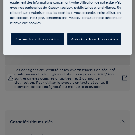
également des informations concernant votre utilisation de notre site Web
ERD6DD18S
avec nos partenaires de réseaux sociaux, publicitaires et analytiques. En
Réfrigérateur encastrable 178 cm
cliquant sur « Autoriser tous les cookies », vous acceptez notre utilisation
des cookies. Pour plus d'informations, veuillez consulter notre déclaration
relative aux cookies.
Paramètres des cookies
Autoriser tous les cookies
Fiche Produit UE
1.299,00 €
Les consignes de sécurité et les avertissements de sécurité
conformément à la réglementation européenne 2023/988
sont énumérés dans les chapitres 1 et 2 du manuel
d'utilisation. Pour utiliser le produit en toute sécurité, il
convient de lire l'intégralité du manuel d'utilisation.
Caractéristiques clés