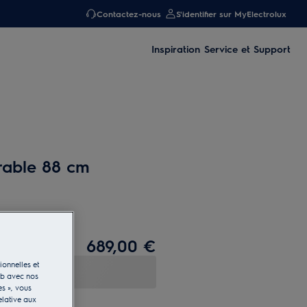
Contactez-nous
S'identifier sur MyElectrolux
Inspiration
Service et Support
rable 88 cm
689,00 €
ionnelles et
eb avec nos
es », vous
elative aux