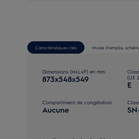
Caractéristiques clés
Mode d'emploi, schéma 
Dimensions (HxLxP) en mm
Class
873x548x549
(UE 2
E
Compartiment de congélation
Class
Aucune
SN