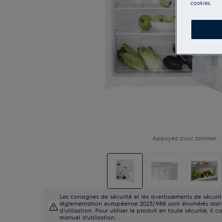
cookies.
Appuyez pour zoomer
Les consignes de sécurité et les avertissements de sécur
réglementation européenne 2023/988 sont énumérés dans 
d'utilisation. Pour utiliser le produit en toute sécurité, il c
manuel d'utilisation.