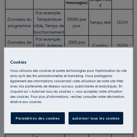
messages)
?
Par exemple :
Données du
Température
10000 par
Temps réel
JSON
programme
cible, Temps de
jour
fonctionnement
Par exemple :
Données de
1000 par
SSID, Adresse
Continu
JSON
connectivité
jour
MAC
Par exemple :
Cookies
Données des
Température
10000 par
Temps réel
JSON
Nous utilisons des cookies et autres technologies pour l’optimisation du site
accessoires
de la sonde
jour
ainsi qu’à des fins promotionnelles et marketing. Nous partageons
alimentaire
également des informations concernant votre utilisation de notre site Web
Par exemple :
avec nos partenaires de réseaux sociaux, publicitaires et analytiques. En
Données des
État de la
10000 par
cliquant sur « Autoriser tous les cookies », vous acceptez notre utilisation
Temps réel
JSON
des cookies. Pour plus d'informations, veuillez consulter notre déclaration
appareils
porte, Lumière
jour
relative aux cookies.
de la cavité
Par exemple :
Données de
Température,
10000 par
Paramètres des cookies
Autoriser tous les cookies
configuration
Temps réel
JSON
Minuteur,
jour
des appareils
Volume sonore