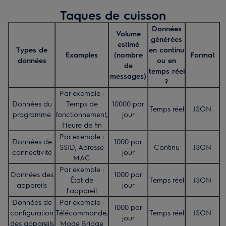
Taques de cuisson
Données
Volume
générées
estimé
Types de
en continu
Examples
(nombre
Format
données
ou en
de
temps réel
messages)
?
Par exemple :
Données du
Temps de
10000 par
Temps réel
JSON
programme
fonctionnement,
jour
Heure de fin
Par exemple :
Données de
1000 par
SSID, Adresse
Continu
JSON
connectivité
jour
MAC
Par exemple :
Données des
1000 par
État de
Temps réel
JSON
appareils
jour
l'appareil
Données de
Par exemple :
1000 par
configuration
Télécommande,
Temps réel
JSON
jour
des appareils
Mode Bridge