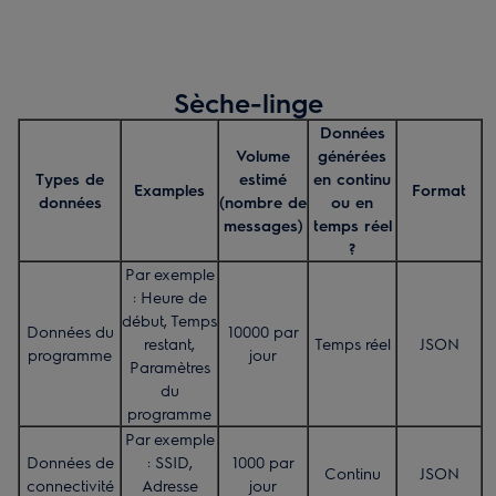
Sèche-linge
Données
Volume
générées
Types de
estimé
en continu
Examples
Format
données
(nombre de
ou en
messages)
temps réel
?
Par exemple
: Heure de
début, Temps
Données du
10000 par
restant,
Temps réel
JSON
programme
jour
Paramètres
du
programme
Par exemple
Données de
: SSID,
1000 par
Continu
JSON
connectivité
Adresse
jour