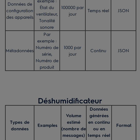
exemple :
Données de
État du
100000 par
configuration
Temps réel
JSON
ventilateur,
jour
des appareils
Tonalité
sonore
Par
exemple :
Numéro de
1000 par
Métadonnées
Continu
JSON
série,
jour
Numéro de
produit
Déshumidificateur
Données
Volume
générées
Types de
estimé
en continu
Examples
Format
données
(nombre de
ou en
messages)
temps réel