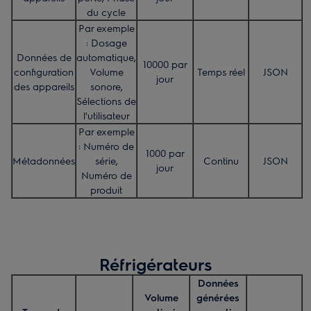
du cycle
Par exemple
: Dosage
Données de
automatique,
10000 par
configuration
Volume
Temps réel
JSON
jour
des appareils
sonore,
Sélections de
l'utilisateur
Par exemple
: Numéro de
1000 par
Métadonnées
série,
Continu
JSON
jour
Numéro de
produit
Réfrigérateurs
Données
Volume
générées