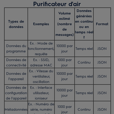
Purificateur d'air
Données
Volume
générées
estimé
Types de
en continu
Exemples
(nombre
Format
données
ou en
de
temps réel
messages)
?
Ex. : Mode de
Données du
10000 par
fonctionnement,
Temps réel
JSON
programme
jour
requête
Données de
Ex. : SSID,
1000 par
Continu
JSON
connectivité
adresse MAC
jour
Ex. : Vitesse du
Données de
10000 par
ventilateur,
Temps réel
JSON
l'appareil
jour
oscillation
Données de
Ex. : Interface
10000 par
configuration
utilisateur,
Temps réel
JSON
jour
de l'appareil
ioniseur
Ex. : Numéro de
1000 par
Métadonnées
série, numéro
Continu
JSON
jour