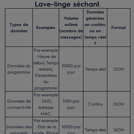
Lave-linge séchant
Données
Volume
générées
Types de
estimé
en continu
Examples
Format
données
(nombre de
ou en
messages)
temps réel
?
Par exemple
: Heure de
début, Temps
Données du
10000 par
restant,
Temps réel
JSON
programme
jour
Paramètres
du
programme
Par exemple
Données de
: SSID,
1000 par
Continu
JSON
connectivité
Adresse
jour
MAC
Par exemple
Données des
: État de la
10000 par
Temps réel
JSON
appareils
porte, Phase
jour