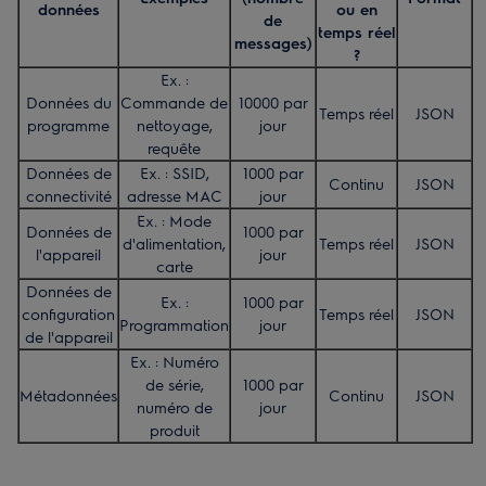
données
ou en
de
temps réel
messages)
?
Ex. :
Données du
Commande de
10000 par
Temps réel
JSON
programme
nettoyage,
jour
requête
Données de
Ex. : SSID,
1000 par
Continu
JSON
connectivité
adresse MAC
jour
Ex. : Mode
Données de
1000 par
d'alimentation,
Temps réel
JSON
l'appareil
jour
carte
Données de
Ex. :
1000 par
configuration
Temps réel
JSON
Programmation
jour
de l'appareil
Ex. : Numéro
de série,
1000 par
Métadonnées
Continu
JSON
numéro de
jour
produit