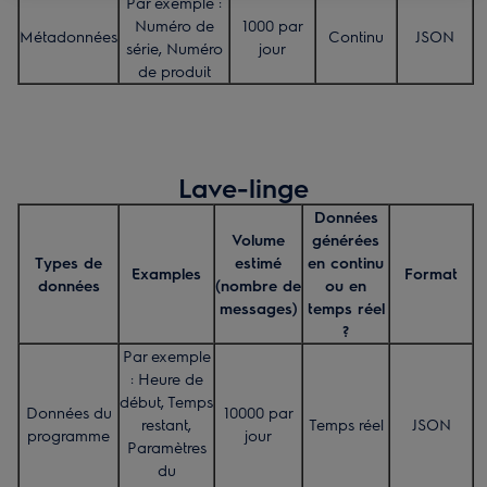
Par exemple :
Numéro de
1000 par
Métadonnées
Continu
JSON
série, Numéro
jour
de produit
Lave-linge
Données
Volume
générées
Types de
estimé
en continu
Examples
Format
données
(nombre de
ou en
messages)
temps réel
?
Par exemple
: Heure de
début, Temps
Données du
10000 par
restant,
Temps réel
JSON
programme
jour
Paramètres
du