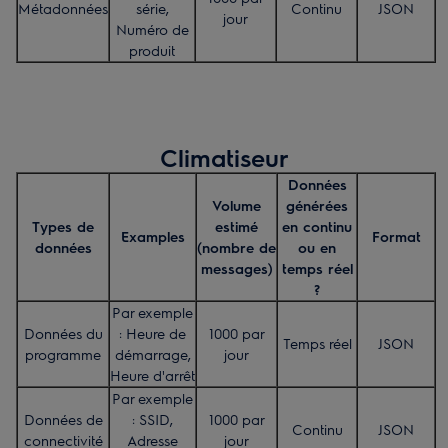
Métadonnées
série,
Continu
JSON
jour
Numéro de
produit
Climatiseur
Données
Volume
générées
Types de
estimé
en continu
Examples
Format
données
(nombre de
ou en
messages)
temps réel
?
Par exemple
Données du
: Heure de
1000 par
Temps réel
JSON
programme
démarrage,
jour
Heure d'arrêt
Par exemple
Données de
: SSID,
1000 par
Continu
JSON
connectivité
Adresse
jour