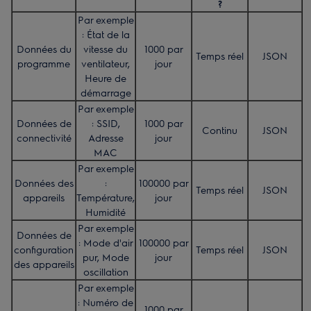
?
Par exemple
: État de la
Données du
vitesse du
1000 par
Temps réel
JSON
programme
ventilateur,
jour
Heure de
démarrage
Par exemple
Données de
: SSID,
1000 par
Continu
JSON
connectivité
Adresse
jour
MAC
Par exemple
Données des
:
100000 par
Temps réel
JSON
appareils
Température,
jour
Humidité
Par exemple
Données de
: Mode d'air
100000 par
configuration
Temps réel
JSON
pur, Mode
jour
des appareils
oscillation
Par exemple
: Numéro de
1000 par