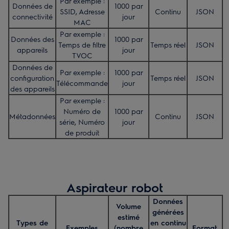
Par exemple :
Données de
1000 par
SSID, Adresse
Continu
JSON
connectivité
jour
MAC
Par exemple :
Données des
1000 par
Temps de filtre
Temps réel
JSON
appareils
jour
TVOC
Données de
Par exemple :
1000 par
configuration
Temps réel
JSON
Télécommande
jour
des appareils
Par exemple :
Numéro de
1000 par
Métadonnées
Continu
JSON
série, Numéro
jour
de produit
Aspirateur robot
Données
Volume
générées
estimé
Types de
en continu
Exemples
(nombre
Format