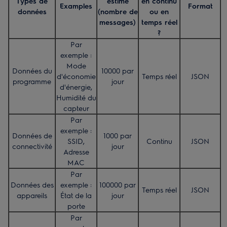
Types de
estimé
en continu
Examples
Format
données
(nombre de
ou en
messages)
temps réel
?
Par
exemple :
Mode
Données du
10000 par
d'économie
Temps réel
JSON
programme
jour
d'énergie,
Humidité du
capteur
Par
exemple :
Données de
1000 par
SSID,
Continu
JSON
connectivité
jour
Adresse
MAC
Par
Données des
exemple :
100000 par
Temps réel
JSON
appareils
État de la
jour
porte
Par