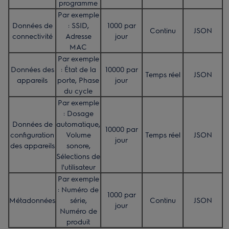
programme
Par exemple
Données de
: SSID,
1000 par
Continu
JSON
connectivité
Adresse
jour
MAC
Par exemple
Données des
: État de la
10000 par
Temps réel
JSON
appareils
porte, Phase
jour
du cycle
Par exemple
: Dosage
Données de
automatique,
10000 par
configuration
Volume
Temps réel
JSON
jour
des appareils
sonore,
Sélections de
l'utilisateur
Par exemple
: Numéro de
1000 par
Métadonnées
série,
Continu
JSON
jour
Numéro de
produit