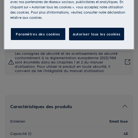
avec nos partenaires de réseaux sociaux, publicitaires et analytiques. En
KVLFE46K
cliquant sur « Autoriser tous les cookies », vous acceptez notre utilisation
600 CombiQuick Four à air pulsé
des cookies. Pour plus d'informations, veuillez consulter notre déclaration
relative aux cookies.
avec micro-ondes
1.079,99 €
Paramètres des cookies
Autoriser tous les cookies
Les consignes de sécurité et les avertissements de sécurité
conformément à la réglementation européenne 2023/988
sont énumérés dans les chapitres 1 et 2 du manuel
d'utilisation. Pour utiliser le produit en toute sécurité, il
convient de lire l'intégralité du manuel d'utilisation.
Caractéristiques des produits
Entretien
Email lisse
Capacité (l)
43