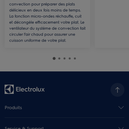
convection pour préparer des plats
délicieux en deux fois moins de temps.
La fonction micro-ondes réchauffe, cuit
et décongèle efficacement votre plat. Le
ventilateur du système de convection fait
circuler l’air chaud pour assurer une
cuisson uniforme de votre plat.
Produits
Fours
Taques de cuisson
Service & Support