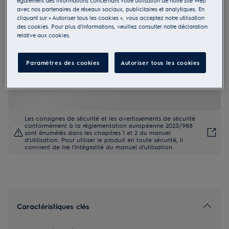
également des informations concernant votre utilisation de notre site Web
avec nos partenaires de réseaux sociaux, publicitaires et analytiques. En
LXB3AE82R
cliquant sur « Autoriser tous les cookies », vous acceptez notre utilisation
Réfrigérateur encastrable 82 cm
des cookies. Pour plus d'informations, veuillez consulter notre déclaration
relative aux cookies.
Paramètres des cookies
Autoriser tous les cookies
Fiche Produit UE
849,00 €
Les consignes de sécurité et les avertissements de sécurité
conformément à la réglementation européenne 2023/988
sont énumérés dans les chapitres 1 et 2 du manuel
d'utilisation. Pour utiliser le produit en toute sécurité, il
convient de lire l'intégralité du manuel d'utilisation.
Caractéristiques clés