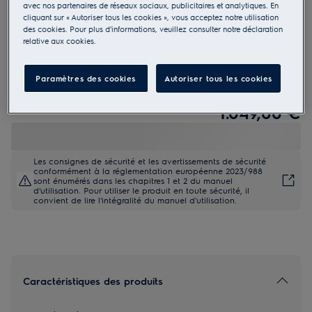
avec nos partenaires de réseaux sociaux, publicitaires et analytiques. En
E72LB210S
cliquant sur « Autoriser tous les cookies », vous acceptez notre utilisation
700 XXL Lave-vaisselle encastrable
des cookies. Pour plus d'informations, veuillez consulter notre déclaration
relative aux cookies.
Paramètres des cookies
Autoriser tous les cookies
Fiche Produit UE
1.049,00 €
Les consignes de sécurité et les avertissements de sécurité
conformément à la réglementation européenne 2023/988
sont énumérés dans les chapitres 1 et 2 du manuel
d'utilisation. Pour utiliser le produit en toute sécurité, il
convient de lire l'intégralité du manuel d'utilisation.
Caractéristiques des produits