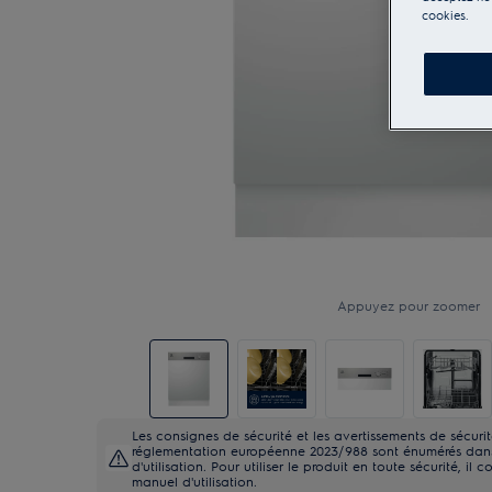
cookies.
Appuyez pour zoomer
Les consignes de sécurité et les avertissements de sécur
réglementation européenne 2023/988 sont énumérés dans 
d'utilisation. Pour utiliser le produit en toute sécurité, il c
manuel d'utilisation.