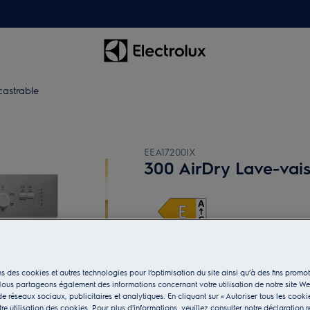
castrable
EEA17200IX
300 AirDry Lave-vais
Fiche Produit UE
s des cookies et autres technologies pour l’optimisation du site ainsi qu’à des fins promot
ous partageons également des informations concernant votre utilisation de notre site W
e réseaux sociaux, publicitaires et analytiques. En cliquant sur « Autoriser tous les cooki
e utilisation des cookies. Pour plus d'informations, veuillez consulter notre déclaration r