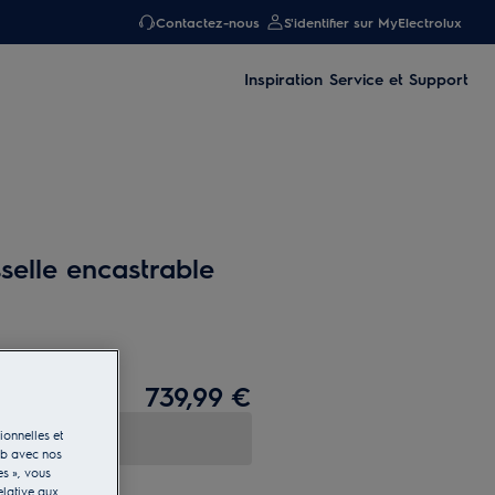
Contactez-nous
S'identifier sur MyElectrolux
Inspiration
Service et Support
selle encastrable
739,99 €
ionnelles et
eb avec nos
es », vous
elative aux