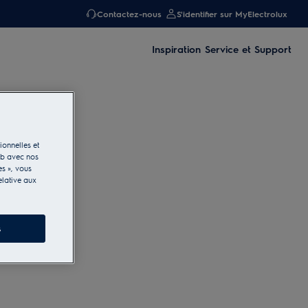
Contactez-nous
S'identifier sur MyElectrolux
Inspiration
Service et Support
ionnelles et
eb avec nos
es », vous
elative aux
s