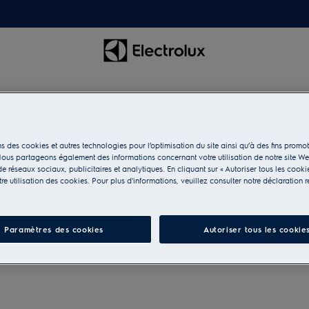
s des cookies et autres technologies pour l’optimisation du site ainsi qu’à des fins promot
isson
ous partageons également des informations concernant votre utilisation de notre site W
e réseaux sociaux, publicitaires et analytiques. En cliquant sur « Autoriser tous les cooki
e utilisation des cookies. Pour plus d'informations, veuillez consulter notre déclaration r
 les ustensiles et
Paramètres des cookies
Autoriser tous les cookie