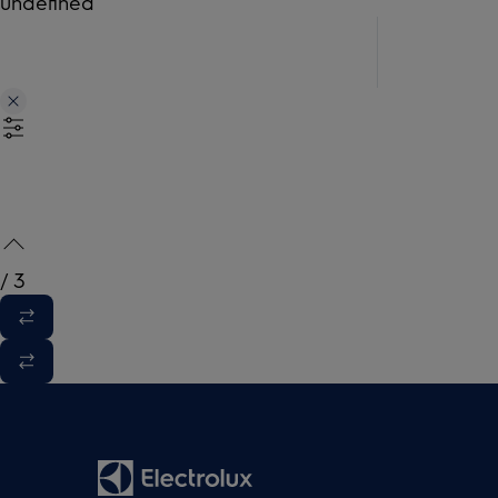
undefined
/
3