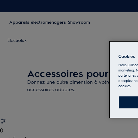
Appareils électroménagers
Showroom
Electrolux
Cookies
Nous utilison
Accessoires pour la cu
marketing. N
partenaires d
acceptez notr
Donnez une autre dimension à votre cuisine avec
cookies.
accessoires adaptés.
0