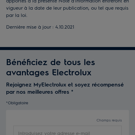
apportés à la présente Note d'Information entreront en
vigueur à la date de leur publication, ou tel que requis
par la loi.
Dernière mise à jour : 4.10.2021
Bénéficiez de tous les
avantages Electrolux
Rejoignez MyElectrolux et soyez récompensé
par nos meilleures offres
*
*Obligatoire
Champs requis
Introduisez